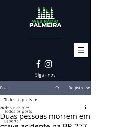
Siga - nos
Post
Registre-se
Todos os posts
26 de out. de 2025
Todos os posts
Duas pessoas morrem em
Esporte
grave acidente na BR-277