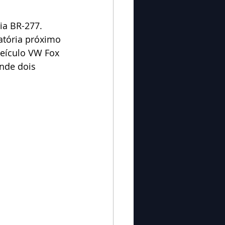
ia BR-277.
atória próximo 
eículo VW Fox 
nde dois 