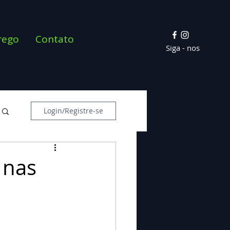
rego
Contato
Siga - nos
Login/Registre-se
 nas