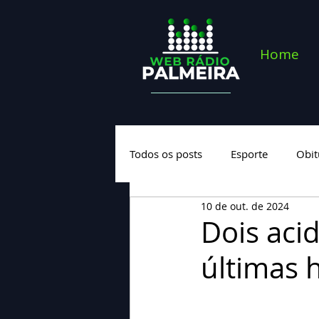
Home
Todos os posts
Esporte
Obit
10 de out. de 2024
Saúde
Geral
Nova cate
Dois aci
últimas 