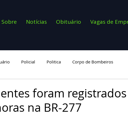
Sobre
Notícias
Obituário
Vagas de Emp
uário
Policial
Politica
Corpo de Bombeiros
goria
dentes foram registrados
horas na BR-277