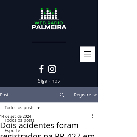
Siga - nos
Post
Registre-se
Todos os posts
14 de set. de 2024
Todos os posts
Dois acidentes foram
Esporte
registrados na PR-427 em