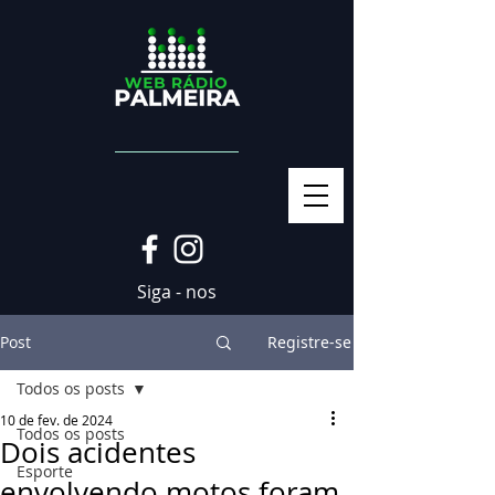
Siga - nos
Post
Registre-se
Todos os posts
10 de fev. de 2024
Todos os posts
Dois acidentes
Esporte
envolvendo motos foram