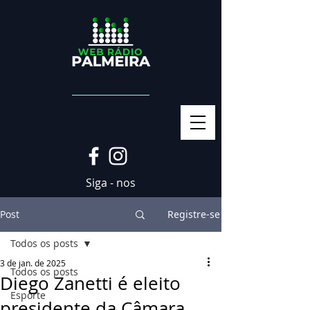
Siga - nos
Post
Registre-se
Todos os posts
3 de jan. de 2025
Todos os posts
Diego Zanetti é eleito
Esporte
presidente da Câmara