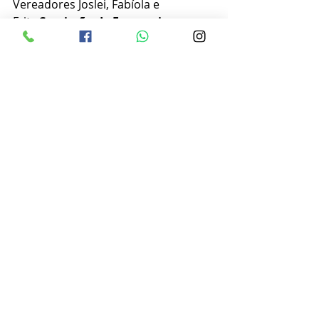
Vereadores Joslei, Fabíola e 
Fritz.
Comissão de Economia, 
Orçamento, Finanças e 
Fiscalização
: Vereadores Lucas, 
Fabíola e Gaio.
Comissão de 
Educação, Cultura, Bem-Estar 
Social e Meio Ambiente
: 
Vereadores Lucas, Vane e 
Geraldo.
Comissão de Urbanismo e 
Obras Públicas
: Vereadores Lucas, 
Gaio e Fritz.
Posts recentes
Ver tudo