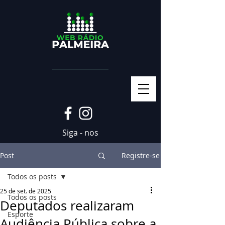
Siga - nos
Post
Registre-se
Todos os posts
25 de set. de 2025
Todos os posts
Deputados realizaram
Esporte
Audiência Pública sobre a