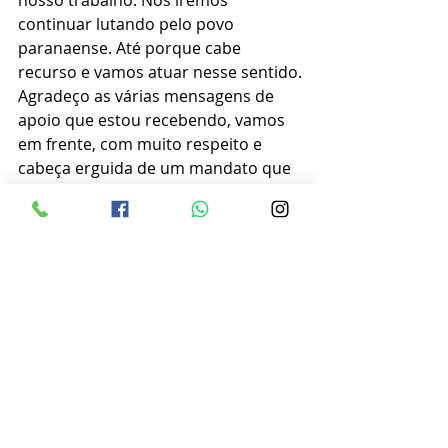
nosso trabalho. Nós iremos 
continuar lutando pelo povo 
paranaense. Até porque cabe 
recurso e vamos atuar nesse sentido.
Agradeço as várias mensagens de 
apoio que estou recebendo, vamos 
em frente, com muito respeito e 
cabeça erguida de um mandato que 
já fez muito e se Deus quiser 
continuará fazendo pelo povo 
paranaense".
Texto e Informações rede social 
Deputado Emerson Bacil
Posts recentes
Ver tudo