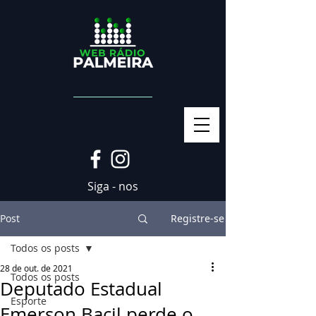
Siga - nos
Post
Registre-se
Todos os posts
28 de out. de 2021
Todos os posts
Deputado Estadual
Esporte
Emerson Bacil perde o