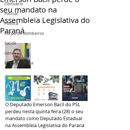
Obituário
seu mandato na
Policial
Assembleia Legislativa do
Politica
Paraná
Corpo de Bombeiros
Saúde
Geral
Nova categoria
O Deputado Emerson Bacil do PSL 
perdeu nesta quinta feira (28) o seu 
mandato como Deputado Estadual 
na Assembleia Legislativa do Paraná 