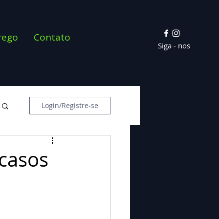
rego
Contato
Siga - nos
Login/Registre-se
casos