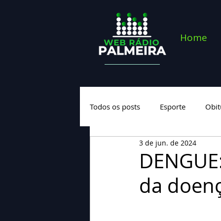
Home
Todos os posts
Esporte
Obit
3 de jun. de 2024
Saúde
Geral
Nova cate
DENGUE: 
da doen