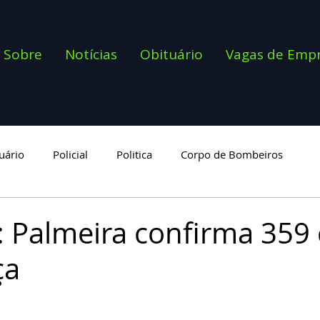
Sobre
Notícias
Obituário
Vagas de Emp
uário
Policial
Politica
Corpo de Bombeiros
goria
Palmeira confirma 359 
ça