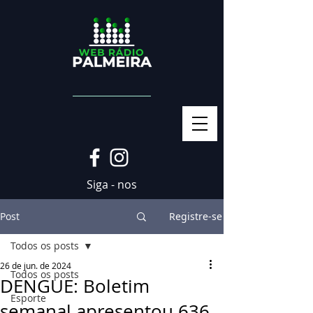
Siga - nos
Post
Registre-se
Todos os posts
26 de jun. de 2024
Todos os posts
DENGUE: Boletim
Esporte
semanal apresentou 636