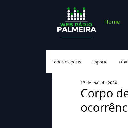
Home
Todos os posts
Esporte
Obit
13 de mai. de 2024
Saúde
Geral
Nova cate
Corpo de
ocorrênc