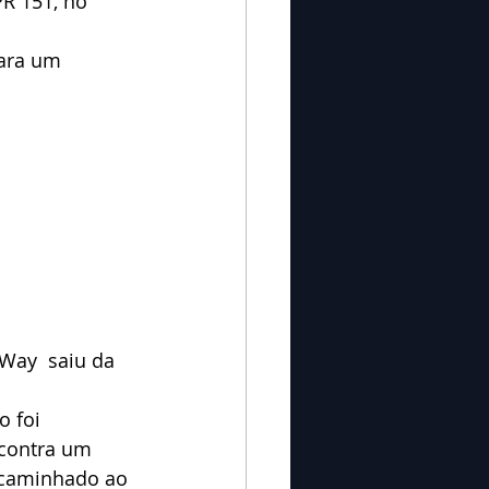
R 151, no 
ara um 
Way  saiu da 
 foi 
 contra um 
ncaminhado ao 