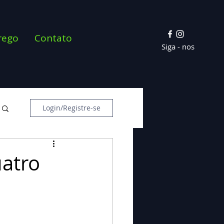
rego
Contato
Siga - nos
Login/Registre-se
uatro