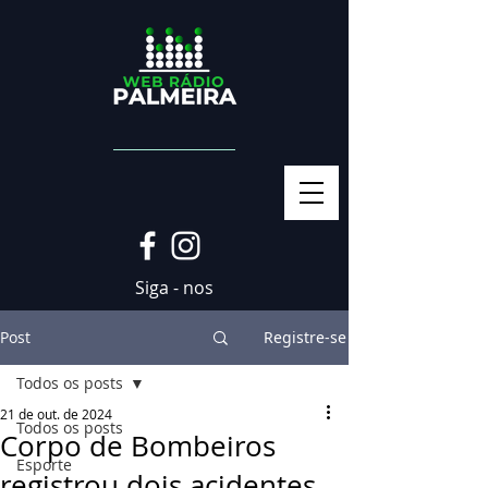
Siga - nos
Post
Registre-se
Todos os posts
21 de out. de 2024
Todos os posts
Corpo de Bombeiros
Esporte
registrou dois acidentes