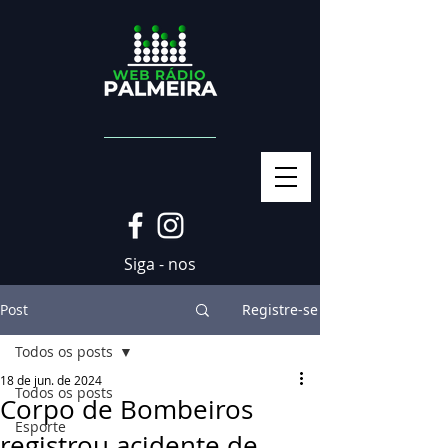
Siga - nos
Post
Registre-se
Todos os posts
18 de jun. de 2024
Todos os posts
Corpo de Bombeiros
Esporte
registrou acidente de