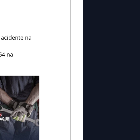
 acidente na 
4 na 