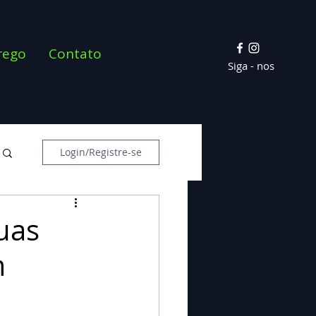
rego
Contato
Siga - nos
Login/Registre-se
uas
m