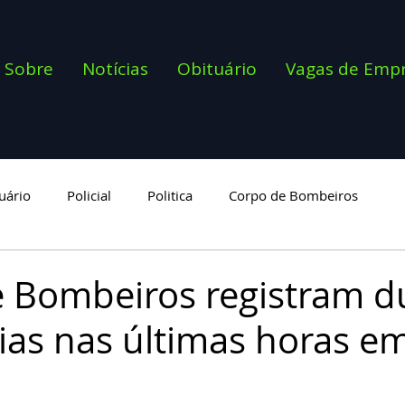
Sobre
Notícias
Obituário
Vagas de Emp
uário
Policial
Politica
Corpo de Bombeiros
goria
 Bombeiros registram d
ias nas últimas horas e