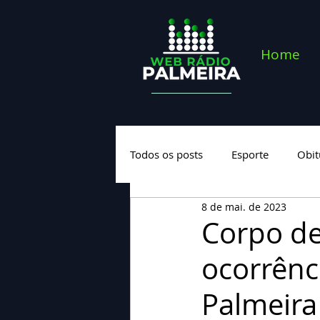
Home
Todos os posts
Esporte
Obit
8 de mai. de 2023
Saúde
Geral
Nova cate
Corpo de
ocorrênc
Palmeira