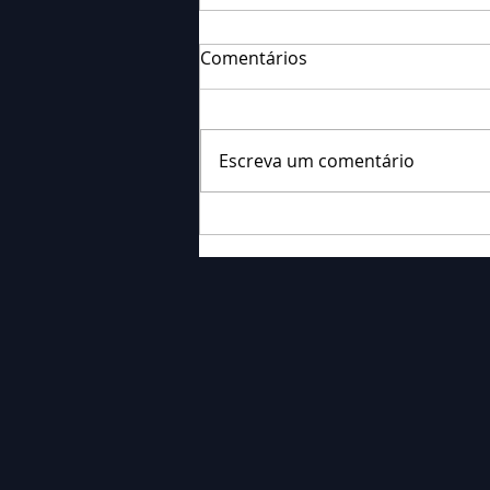
Comentários
Escreva um comentário
Falecimento: Sr. Neri
Ornieski