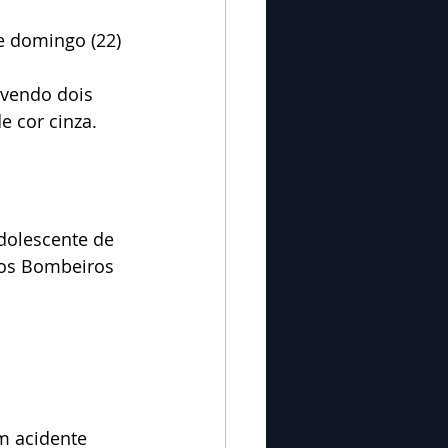
e domingo (22) 
lvendo dois 
e cor cinza.
dolescente de 
dos Bombeiros 
m acidente 