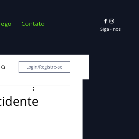
rego
Contato
Siga - nos
Login/Registre-se
cidente