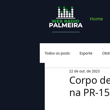
Home
Todos os posts
Esporte
Obit
22 de out. de 2023
Saúde
Geral
Nova cate
Corpo de
na PR-15