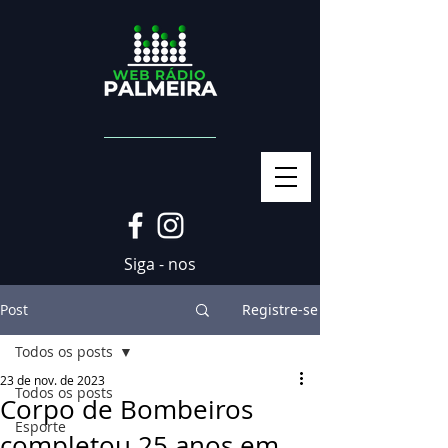
Siga - nos
Post
Registre-se
Todos os posts
23 de nov. de 2023
Todos os posts
Corpo de Bombeiros
Esporte
completou 25 anos em