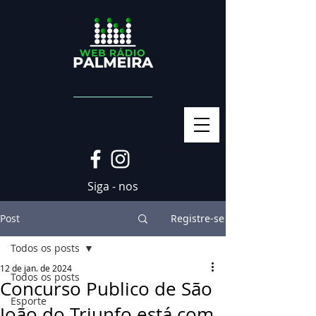
Siga - nos
Post
Registre-se
Todos os posts
12 de jan. de 2024
Todos os posts
Concurso Publico de São
Esporte
João do Triunfo está com