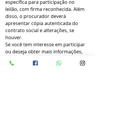
específica para participação no 
leilão, com firma reconhecida. Além 
disso, o procurador deverá 
apresentar cópia autenticada do 
contrato social e alterações, se 
houver.
Se você tem interesse em participar 
ou deseja obter mais informações, 
acesse o edital de leilão nº 02/2023 
por meio do link: 
http://palmeira.pr.gov.br/.../12/LEILA
O-No-02-DE-2023.pdf
Imagem prefeitura municipal 
Posts recentes
Ver tudo