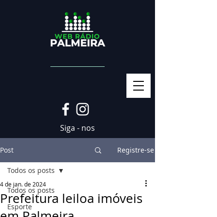
Siga - nos
Post
Registre-se
Todos os posts
4 de jan. de 2024
Todos os posts
Prefeitura leiloa imóveis
Esporte
em Palmeira