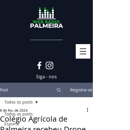
Siga - nos
Post
Registre-se
Todos os posts
8 de fev. de 2024
Todos os posts
Colégio Agrícola de
Esporte
Palmeira recebeu Drone