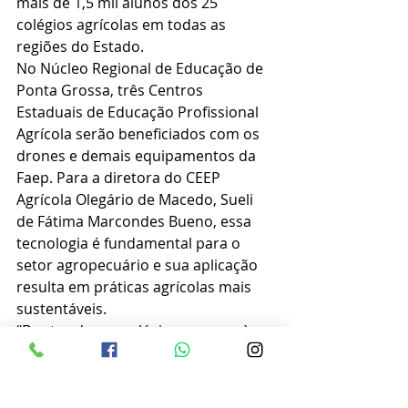
mais de 1,5 mil alunos dos 25 
colégios agrícolas em todas as 
regiões do Estado.
No Núcleo Regional de Educação de 
Ponta Grossa, três Centros 
Estaduais de Educação Profissional 
Agrícola serão beneficiados com os 
drones e demais equipamentos da 
Faep. Para a diretora do CEEP 
Agrícola Olegário de Macedo, Sueli 
de Fátima Marcondes Bueno, essa 
tecnologia é fundamental para o 
setor agropecuário e sua aplicação 
resulta em práticas agrícolas mais 
sustentáveis.
“Dentro de um colégio, o acesso à 
tecnologia é primordial para a 
formação profissional dos alunos, 
preparando-os para o mercado de 