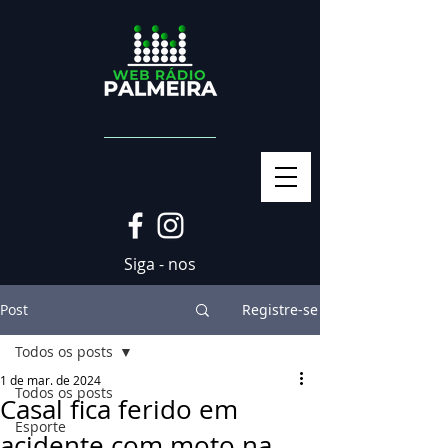
Siga - nos
Post
Registre-se
Todos os posts
1 de mar. de 2024
Todos os posts
Casal fica ferido em
Esporte
acidente com moto na