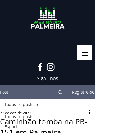
Siga - nos
Post
Registre-se
Todos os posts
23 de dez. de 2023
Todos os posts
Caminhão tomba na PR-
Esporte
151 em Palmeira