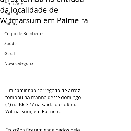
Obituário
da localidade de
Policial
Witmarsum em Palmeira
Politica
Corpo de Bombeiros
Saúde
Geral
Nova categoria
Um caminhão carregado de arroz 
tombou na manhã deste domingo 
(7) na BR-277 na saída da colônia 
Witmarsum, em Palmeira.
Os grãos ficaram espalhados pela 