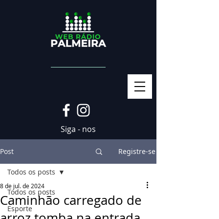
Siga - nos
Post
Registre-se
Todos os posts
8 de jul. de 2024
Todos os posts
Caminhão carregado de
Esporte
arroz tomba na entrada