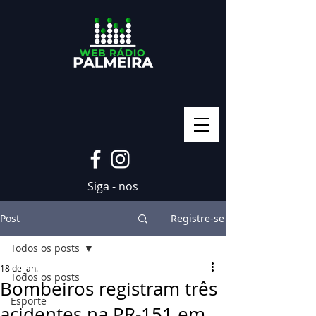
Siga - nos
Post
Registre-se
Todos os posts
18 de jan.
Todos os posts
Bombeiros registram três
Esporte
acidentes na PR-151 em