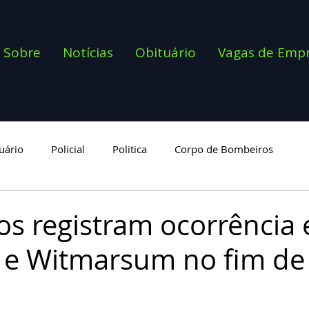
Sobre
Notícias
Obituário
Vagas de Emp
uário
Policial
Politica
Corpo de Bombeiros
goria
s registram ocorrência
 e Witmarsum no fim de