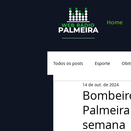
Home
Todos os posts
Esporte
Obit
14 de out. de 2024
Saúde
Geral
Nova cate
Bombeiro
Palmeira
semana