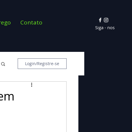
rego
Contato
Siga - nos
Login/Registre-se
 em