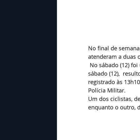
No final de semana
atenderam a duas o
 No sábado (12) foi uma colisão entre bicicletas aconteceu no início da tarde de 
sábado (12),  resul
registrado às 13h1
Polícia Militar. 
Um dos ciclistas, d
enquanto o outro, d