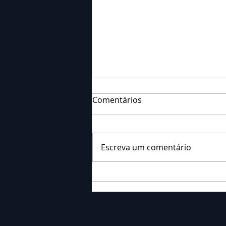
Comentários
Escreva um comentário
Corpo de Bombeiros
registrou acidente com
tombamento na BR-376 em
Palmeira