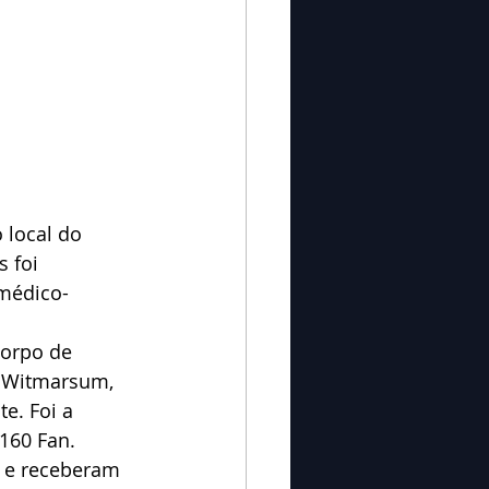
 local do 
 foi 
médico-
Corpo de 
e Witmarsum, 
e. Foi a 
160 Fan.
 e receberam 