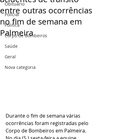
Obituário
entre outras ocorrências
Policial
no fim de semana em
Politica
Palmeira
Corpo de Bombeiros
Saúde
Geral
Nova categoria
Durante o fim de semana várias 
ocorrências foram registradas pelo 
Corpo de Bombeiros em Palmeira.
No dia (5,) sexta-feira a equipe 