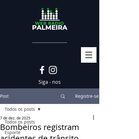
Siga - nos
Post
Registre-se
Todos os posts
7 de dez. de 2025
Todos os posts
Bombeiros registram
Esporte
acidentes de trânsito