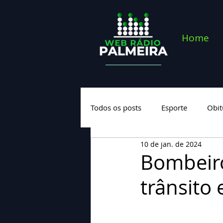
Home
Todos os posts
Esporte
Obit
10 de jan. de 2024
Saúde
Geral
Nova cate
Bombeiro
trânsito