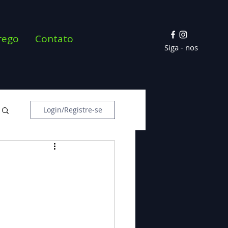
rego
Contato
Siga - nos
Login/Registre-se