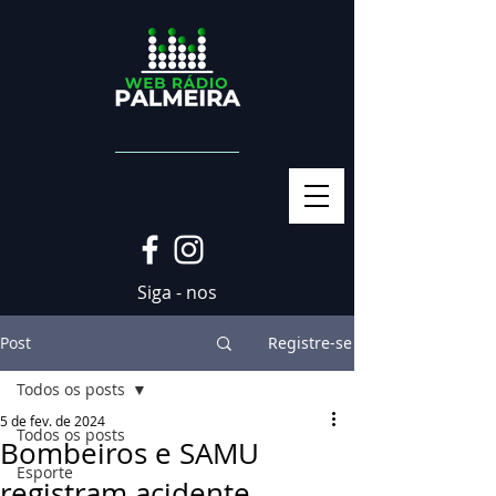
Siga - nos
Post
Registre-se
Todos os posts
5 de fev. de 2024
Todos os posts
Bombeiros e SAMU
Esporte
registram acidente