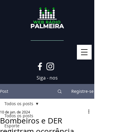
Siga - nos
Post
Registre-se
Todos os posts
10 de jan. de 2024
Todos os posts
Bombeiros e DER
Esporte
registram ocorrência