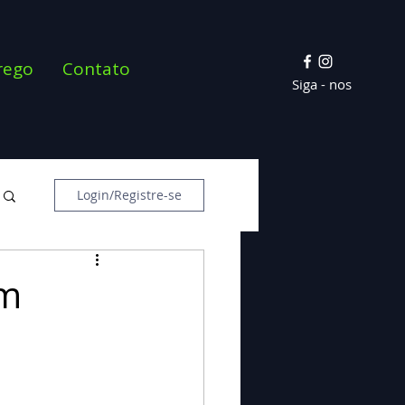
rego
Contato
Siga - nos
Login/Registre-se
om