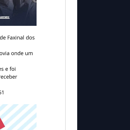
e Faxinal dos 
dovia onde um 
s e foi 
receber 
51