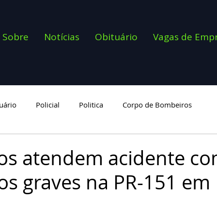
Sobre
Notícias
Obituário
Vagas de Emp
uário
Policial
Politica
Corpo de Bombeiros
goria
os atendem acidente c
os graves na PR-151 em