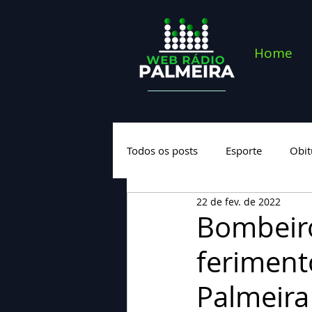
Home
Todos os posts
Esporte
Obit
22 de fev. de 2022
Saúde
Geral
Nova cate
Bombeir
feriment
Palmeira