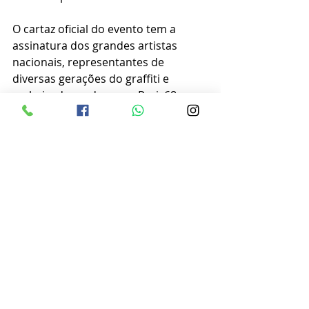
O cartaz oficial do evento tem a 
assinatura dos grandes artistas 
nacionais, representantes de 
diversas gerações do graffiti e 
embaixadores do spray Paris68:
Binho Ribeiro
Bigode o Sapo
Devis
Kueio
Ment
Tina Soul
Wanata
Serviço
O que: Meeting of Styles Brasil 2021
Quando: 13 a 15 de novembro, das 
10h às 20hs