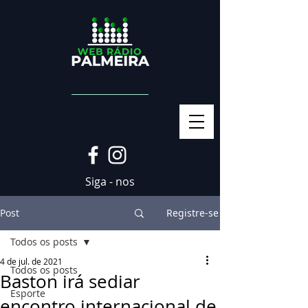
Siga - nos
Post
Registre-se
Todos os posts
4 de jul. de 2021
Todos os posts
Baston irá sediar
Esporte
encontro internacional de