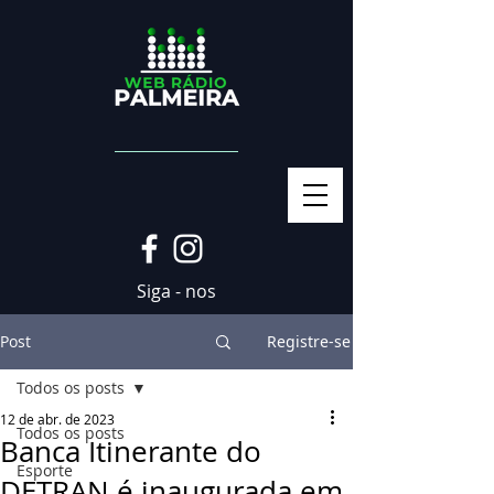
Siga - nos
Post
Registre-se
Todos os posts
12 de abr. de 2023
Todos os posts
Banca Itinerante do
Esporte
DETRAN é inaugurada em