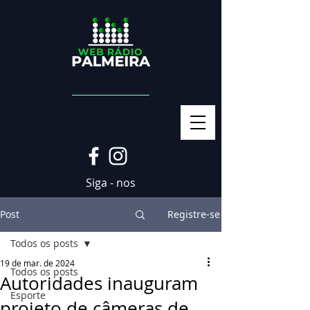
Siga - nos
Post
Registre-se
Todos os posts
19 de mar. de 2024
Todos os posts
Autoridades inauguram
Esporte
projeto de câmeras de