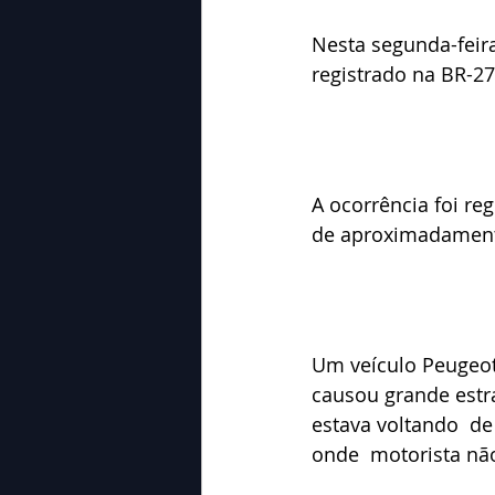
Nesta segunda-feira
registrado na BR-2
A ocorrência foi r
de aproximadamente
Um veículo Peugeot 
causou grande estr
estava voltando  d
onde  motorista nã