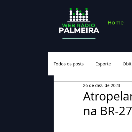
Home
Todos os posts
Esporte
Obit
26 de dez. de 2023
Saúde
Geral
Nova cate
Atropela
na BR-27