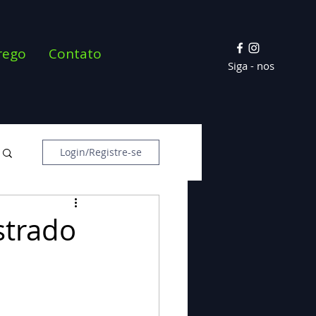
rego
Contato
Siga - nos
Login/Registre-se
strado