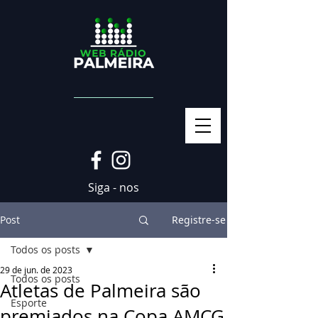
Siga - nos
Post
Registre-se
Todos os posts
29 de jun. de 2023
Todos os posts
Atletas de Palmeira são
Esporte
premiados na Copa AMCG