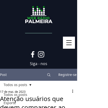
Siga - nos
Post
Registre-se
Todos os posts
17 de mai. de 2023
Todos os posts
Atenção usuários que
Esporte
devem comparecer ao