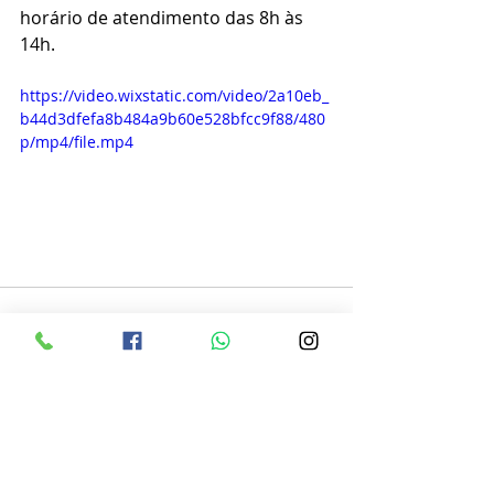
horário de atendimento das 8h às 
14h.
https://video.wixstatic.com/video/2a10eb_
b44d3dfefa8b484a9b60e528bfcc9f88/480
p/mp4/file.mp4
Posts recentes
Ver tudo