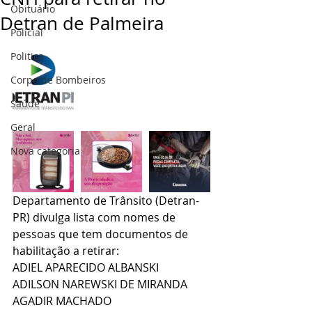
Obituário
Detran de Palmeira
Policial
Politica
Corpo de Bombeiros
Saúde
Geral
Nova categoria
Departamento de Trânsito (Detran-
PR) divulga lista com nomes de 
pessoas que tem documentos de 
habilitação a retirar:
ADIEL APARECIDO ALBANSKI
ADILSON NAREWSKI DE MIRANDA
AGADIR MACHADO