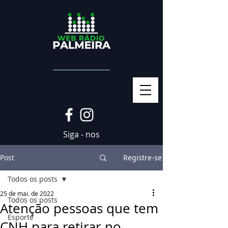
Siga - nos
Post
Registre-se
Todos os posts
25 de mai. de 2022
Todos os posts
Atenção pessoas que tem
Esporte
CNH para retirar no