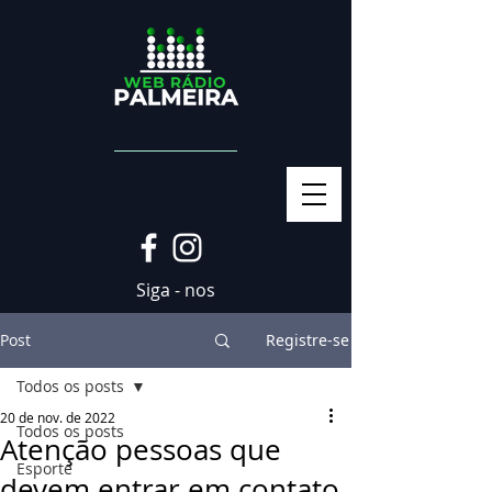
Siga - nos
Post
Registre-se
Todos os posts
20 de nov. de 2022
Todos os posts
Atenção pessoas que
Esporte
devem entrar em contato