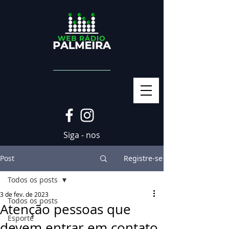
Siga - nos
Post
Registre-se
Todos os posts
3 de fev. de 2023
Todos os posts
Atenção pessoas que
Esporte
devem entrar em contato