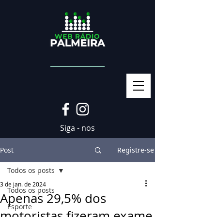
Siga - nos
Post
Registre-se
Todos os posts
3 de jan. de 2024
Todos os posts
Apenas 29,5% dos
Esporte
motoristas fizeram exame