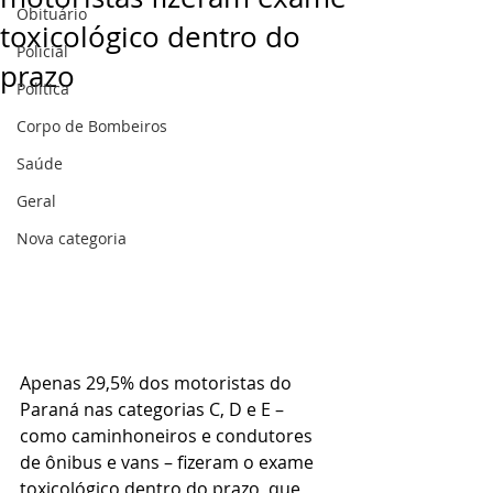
Obituário
toxicológico dentro do
Policial
prazo
Politica
Corpo de Bombeiros
Saúde
Geral
Nova categoria
Apenas 29,5% dos motoristas do 
Paraná nas categorias C, D e E – 
como caminhoneiros e condutores 
de ônibus e vans – fizeram o exame 
toxicológico dentro do prazo, que 