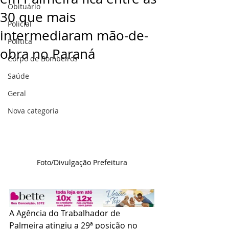
Obituário
30 que mais
Policial
intermediaram mão-de-
Politica
obra no Paraná
Corpo de Bombeiros
Saúde
Geral
Nova categoria
Foto/Divulgação Prefeitura
A Agência do Trabalhador de 
Palmeira atingiu a 29ª posição no 