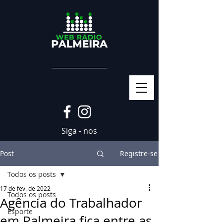
Siga - nos
Post
Registre-se
Todos os posts
17 de fev. de 2022
Todos os posts
Agência do Trabalhador
Esporte
em Palmeira fica entre as