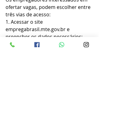
ofertar vagas, podem escolher entre 
três vias de acesso:
1. Acessar o site 
empregabrasil.mte.gov.br e 
preencher os dados necessários;
2. Por telefone, através do número 
(42) 3252-2584.
3. Pessoalmente na Agência do 
Trabalhador.
A fim de facilitar o recrutamento é 
facultada à empresa a possibilidade 
de proceder à seleção no ambiente 
da agência, em especial, quando a 
empresa disponibiliza um grande 
número de vagas com exclusividade 
para seleção de trabalhadores via 
Sistema Público de Trabalho, 
Emprego e Renda. 