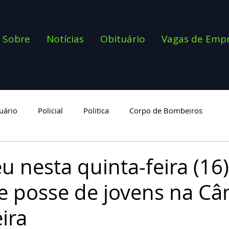
Sobre
Notícias
Obituário
Vagas de Emp
uário
Policial
Politica
Corpo de Bombeiros
goria
u nesta quinta-feira (16
e posse de jovens na C
ira