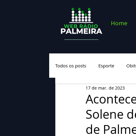
Home
Todos os posts
Esporte
Obit
17 de mar. de 2023
Saúde
Geral
Nova cate
Acontece
Solene d
de Palme