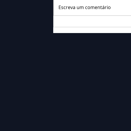
Escreva um comentário
Falecimento: Sr. Neri
Ornieski