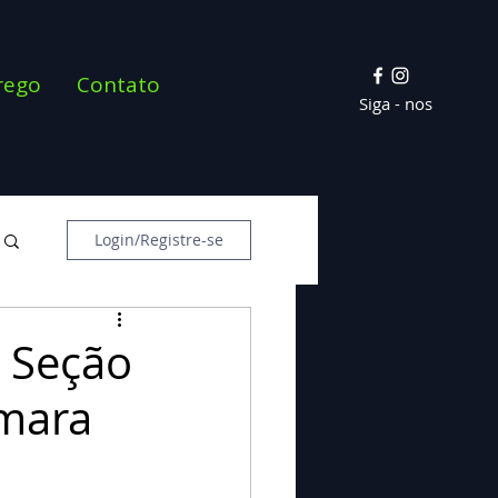
rego
Contato
Siga - nos
Login/Registre-se
) Seção
âmara