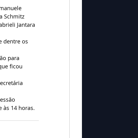
Emanuele 
ia Schmitz 
rieli Jantara 
e dentre os 
ão para 
que ficou 
ecretária 
Sessão 
e às 14 horas.