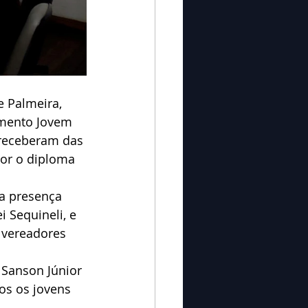
e Palmeira, 
amento Jovem 
 receberam das 
or o diploma 
a presença 
i Sequineli, e 
 vereadores 
 Sanson Júnior 
os os jovens 