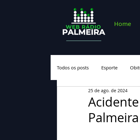
Home
Todos os posts
Esporte
Obit
25 de ago. de 2024
Saúde
Geral
Nova cate
Acidente
Palmeira