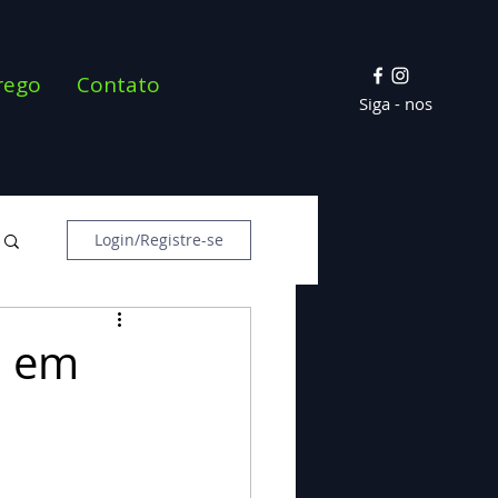
rego
Contato
Siga - nos
Login/Registre-se
1 em