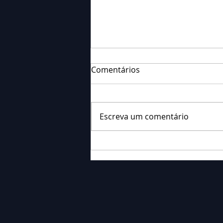
Comentários
Escreva um comentário
Falecimento: Sr. José dos
Santos Severino