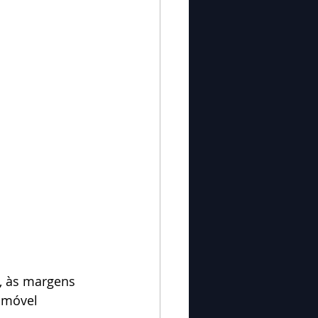
n, às margens 
omóvel 