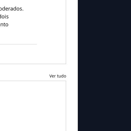
oderados. 
ois 
nto 
Ver tudo