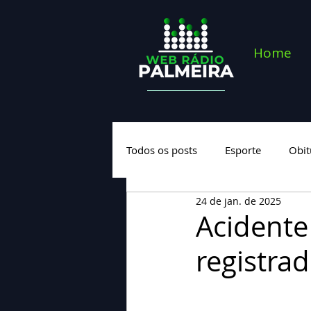
Home
Todos os posts
Esporte
Obit
24 de jan. de 2025
Saúde
Geral
Nova cate
Acidente
registra