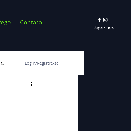
rego
Contato
Siga - nos
Login/Registre-se