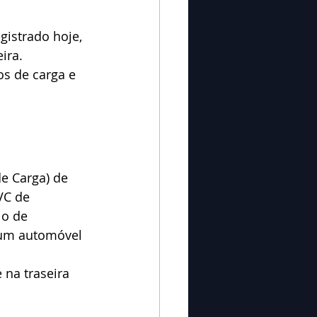
istrado hoje, 
ira. 
s de carga e 
e Carga) de 
VC de 
lo de 
 um automóvel 
na traseira 