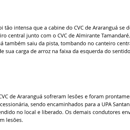
foi tão intensa que a cabine do CVC de Araranguá se 
iro central junto com o CVC de Almirante Tamandaré.
uá também saiu da pista, tombando no canteiro centra
 sua carga de arroz na faixa da esquerda do sentido
CVC de Araranguá sofreram lesões e foram prontamen
ncessionária, sendo encaminhados para a UPA Santan
tendido no local e liberado. Os demais condutores en
am lesões.