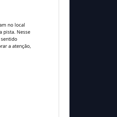
am no local 
a pista. Nesse 
 sentido 
brar a atenção, 