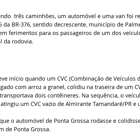
endo  três caminhões, um automóvel e uma van foi reg
 da BR-376, sentido decrescente, município de Palme
 em ferimentos para os passageiros de um dos veículo
l da rodovia.
ve início quando um CVC (Combinação de Veículos d
gado com arroz a granel, colidiu na traseira de um C
ransportava dois contêineres. Na sequência, o veícu
atingiu um CVC vazio de Almirante Tamandaré/PR e
que o automóvel de Ponta Grossa rodasse e colidisse 
m de Ponta Grossa.