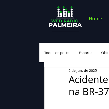
Home
Todos os posts
Esporte
Obit
6 de jun. de 2025
Saúde
Geral
Nova cate
Acidente
na BR-37