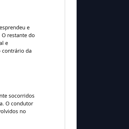
desprendeu e 
 O restante do 
l e 
 contrário da 
te socorridos 
a. O condutor 
volvidos no 