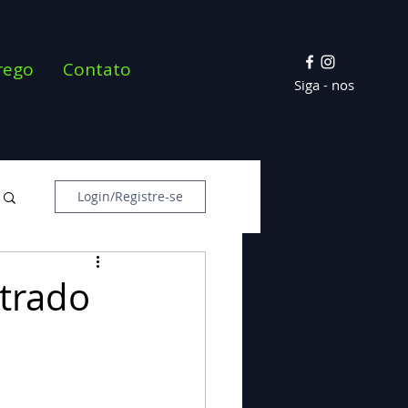
rego
Contato
Siga - nos
Login/Registre-se
strado