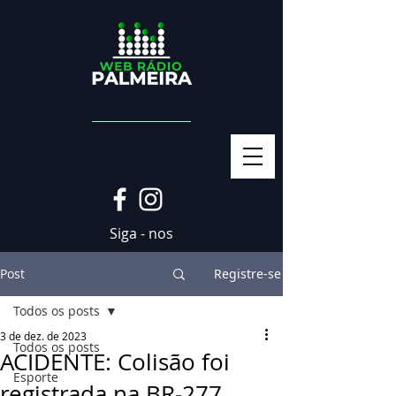
Siga - nos
Post
Registre-se
Todos os posts
3 de dez. de 2023
Todos os posts
ACIDENTE: Colisão foi
Esporte
registrada na BR-277