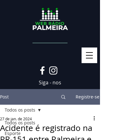
Siga - nos
Post
Registre-se
Todos os posts
27 de jan. de 2024
Todos os posts
Acidente é registrado na
Esporte
PR-151 entre Palmeira e