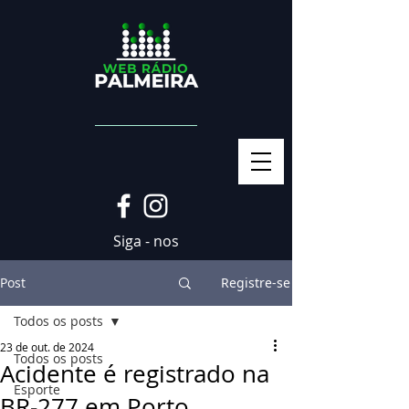
Siga - nos
Post
Registre-se
Todos os posts
23 de out. de 2024
Todos os posts
Acidente é registrado na
Esporte
BR-277 em Porto