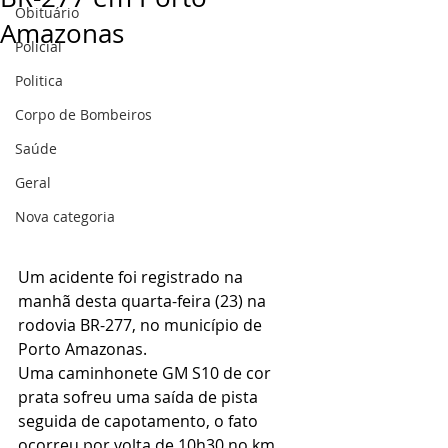
Obituário
Amazonas
Policial
Politica
Corpo de Bombeiros
Saúde
Geral
Nova categoria
Um acidente foi registrado na 
manhã desta quarta-feira (23) na 
rodovia BR-277, no município de 
Porto Amazonas.
Uma caminhonete GM S10 de cor 
prata sofreu uma saída de pista 
seguida de capotamento, o fato 
ocorreu por volta de 10h30 no km 