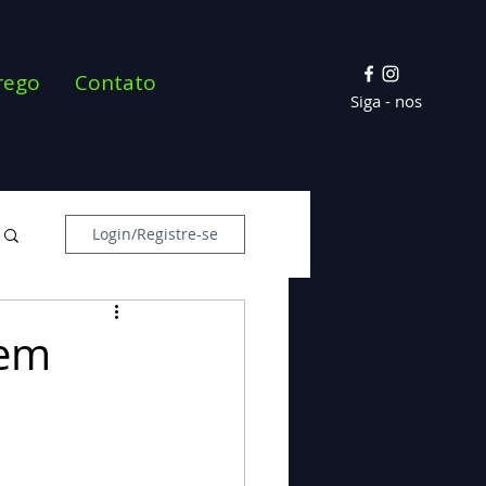
rego
Contato
Siga - nos
Login/Registre-se
 em