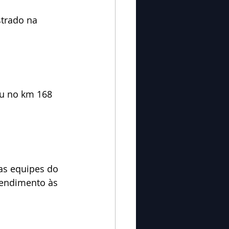
strado na 
eu no km 168 
as equipes do 
tendimento às 