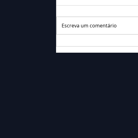
Escreva um comentário
Falecimento: Sra. Alice
Barauce Schon