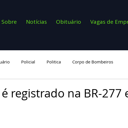
Sobre
Notícias
Obituário
Vagas de Emp
uário
Policial
Politica
Corpo de Bombeiros
goria
 é registrado na BR-277