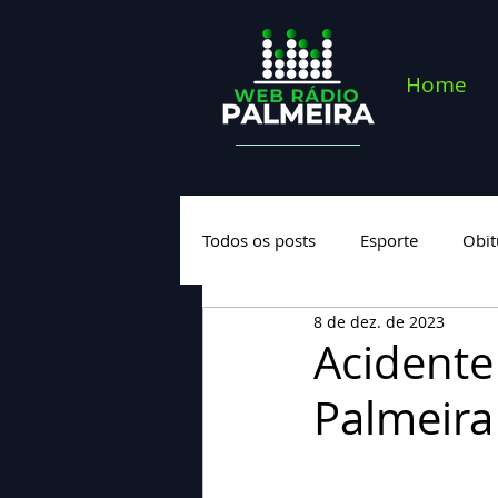
Home
Todos os posts
Esporte
Obit
8 de dez. de 2023
Saúde
Geral
Nova cate
Acidente
Palmeira