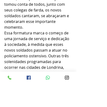
tomou conta de todos, junto com 
seus colegas de farda, os novos 
soldados cantaram, se abraçaram e 
celebraram esse importante 
momento.
Essa formatura marca o começo de 
uma jornada de serviço e dedicação 
à sociedade, à medida que esses 
novos soldados passam a atuar no 
policiamento ostensivo. Outras três 
solenidades programadas para 
ocorrer nas cidades de Londrina, 
Maringá e Cascavel ainda nesta 
semana celebrarão a formação de 
um total de quase 2,5 mil soldados 
em todo o estado, fortalecendo 
ainda mais a segurança pública no 
Paraná. É um momento de grande 