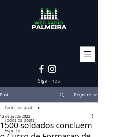
Siga - nos
Post
Registre-se
Todos os posts
12 de set de 2023
Todos os posts
1500 soldados concluem
Esporte
o Curso de Formação de